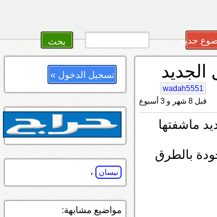
وع جديد
تسجيل الدخول »
wadah5551
قبل 8 شهر و 3 أسبوع
 الشكل الجديد ماشفتها
جودة بالطرق
،
نيسان
مواضيع مشابهة: