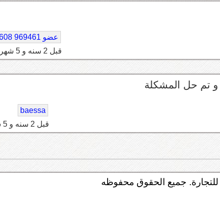
عضو 969461 96608
قبل 2 سنه و 5 شهر
و تم حل المشكلة
baessa
قبل 2 سنه و 5 شهر
لتجارة. جميع الحقوق محفوظه