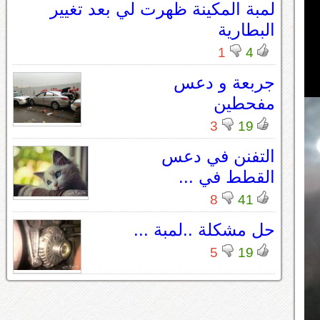
لمبة المكينة ظهرت لي بعد تغيير
البطارية
1
4
جربعة و دعس
مفحطين
3
19
التفنن في دعس
القطط في ...
8
41
حل مشكلة ..لمبة ...
5
19