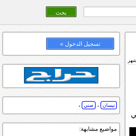
تسجيل الدخول »
،
،
نيسان
صني
ي
مواضيع مشابهة: