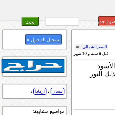
وع جديد
تسجيل الدخول »
الصقرالشمالي
84
قبل 8 سنه و 10 شهر
لأسود
لك النور
،
،
نيسان
ارمادا
مواضيع مشابهة: