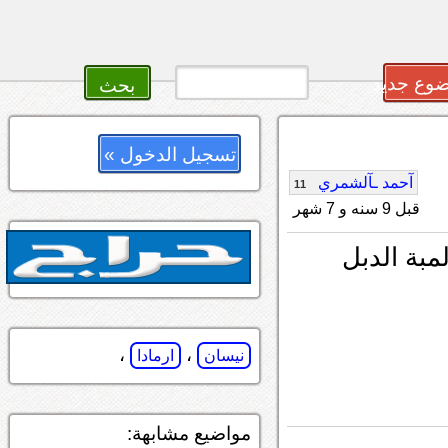
وع جديد
تسجيل الدخول »
آحمد ـآلشمري
11
قبل 9 سنه و 7 شهر
رمادا 2006 مولعه لمبة الدبل
،
،
نيسان
ارمادا
مواضيع مشابهة: