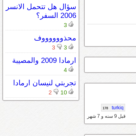
سؤال هل تتحمل الانسر
2006 السفر؟
3
محذووووووف
3
3
ارمادا 2009 والمصيبة
4
تجربتي لنيسان ارمادا
2
10
turkiq
178
قبل 9 سنه و 7 شهر