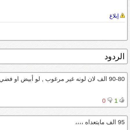
إبلاغ
الردود
90-80 الف لان لونه غير مرغوب , لو أبيض او فضي يجيب لك 100 ألف
0
1
95 الف مايتعداه ،،،،