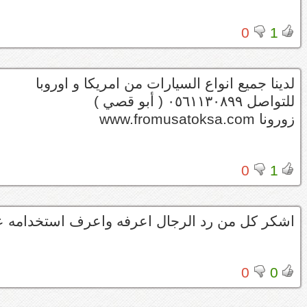
0
1
لدينا جميع انواع السيارات من امريكا و اوروبا
للتواصل ٠٥٦١١٣٠٨٩٩ ( أبو قصي )
زورونا www.fromusatoksa.com
0
1
اشكر كل من رد الرجال اعرفه واعرف استخدامه عارض
0
0