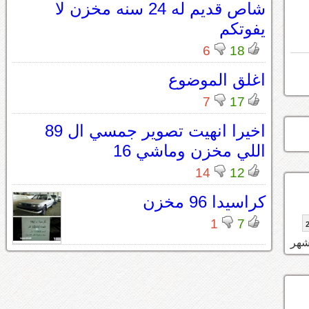
شاص قديم له 24 سنه مخزن لا
يفوتكم
6
18
اغلق الموضوع
7
17
اخيرا انهيت تصوير جمسي ال 89
اللي مخزن وماشي 16
14
12
كراسيدا 96 مخزن
1
7