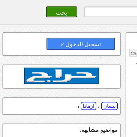
تسجيل الدخول »
109
،
،
نيسان
ارمادا
مواضيع مشابهة: