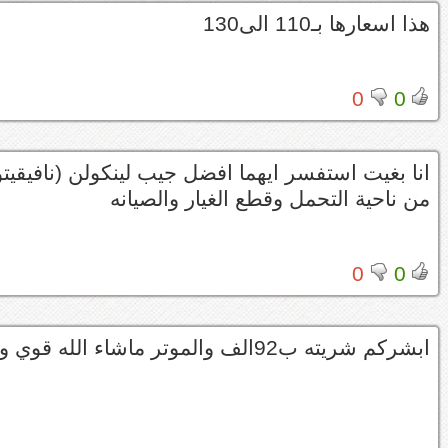
هذا اسعارها بـ110 الى130
0
0
انا بغيت استفسر ايهما افضل جيب لينكولن (نافيقيتو
من ناحية التحمل وقطع الغيار والصيانه
0
0
ابشركم شريته ب92الف والموتر ماشاء الله قوي ومكينته5700