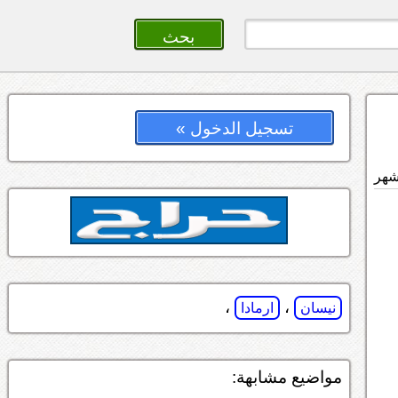
تسجيل الدخول »
،
،
نيسان
ارمادا
مواضيع مشابهة: