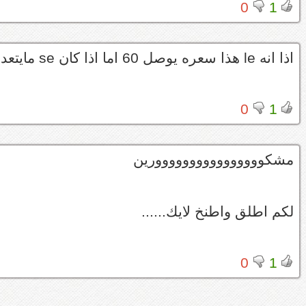
0
1
اذا انه le هذا سعره يوصل 60 اما اذا كان se مايتعدا 55
0
1
مشكوووووووووووووووورين
لكم اطلق واطنخ لايك......
0
1