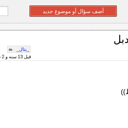
أضف سؤال أو موضوع جديد
_بتال_
-46
قبل 13 سنه و 2 شهر
))